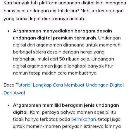
Kan banyak tuh platform undangan digital lain, mengapa
harus buat undangan digital di sini? Nah, ini keuntungan
yang kamu dapat diantaranya adalah:
Argamomen menyediakan beragam desain
undangan digital premium termurah
. Undangan
digital dari argamomen dirancang untuk memenuhi
berbagai selera desain dengan harga yang
terjangkau, mulai dari 50 ribuan saja. Undangan
digital argamomen juga dilengkapi banyak fitur
namun tetap mudah cara membuatnya.
Baca
Tutorial Lengkap Cara Membuat Undangan Digital
Dari Awal
Argamomen memiliki beragam jenis undangan
digital.
Kami percaya bahwa momen spesial itu
tidak hanya terbatas pada
pernikahan
, tetapi juga
untuk momen-momen perayaan istimewa lainnya