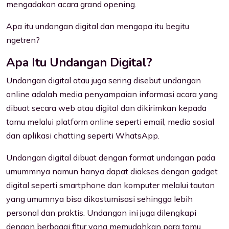
mengadakan acara grand opening.
Apa itu undangan digital dan mengapa itu begitu
ngetren?
Apa Itu Undangan Digital?
Undangan digital atau juga sering disebut undangan
online adalah media penyampaian informasi acara yang
dibuat secara web atau digital dan dikirimkan kepada
tamu melalui platform online seperti email, media sosial
dan aplikasi chatting seperti WhatsApp.
Undangan digital dibuat dengan format undangan pada
umummnya namun hanya dapat diakses dengan gadget
digital seperti smartphone dan komputer melalui tautan
yang umumnya bisa dikostumisasi sehingga lebih
personal dan praktis. Undangan ini juga dilengkapi
dengan berbagai fitur yang memudahkan para tamu