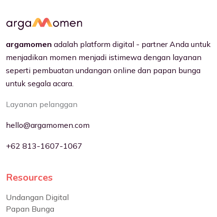
argamomen
adalah platform digital - partner Anda untuk
menjadikan momen menjadi istimewa dengan layanan
seperti pembuatan undangan online dan papan bunga
untuk segala acara.
Layanan pelanggan
hello@argamomen.com
+62 813-1607-1067
Resources
Undangan Digital
Papan Bunga