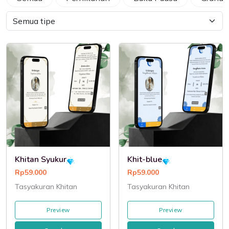
Khitan Syukur
Khit-blue
Rp59.000
Rp59.000
Tasyakuran Khitan
Tasyakuran Khitan
Preview
Preview