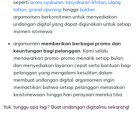
seperti
acara syukuran
,
tasyakuran khitan
,
ulang
tahun
,
grand opening
hingga
bukber
.
argamomen berkomitmen untuk menyediakan
undangan digital yang dapat digunakan untuk setiap
momen istimewa.
argamomen
memberikan berbagai promo dan
keuntungan bagi pelanggan
. Kami selalu
menawarkan promo-promo menarik setiap bulan
dan menyediakan layanan cepat serta bantuan bagi
pelanggan yang mengalami kesulitan dalam
membuat undangan digital. argamomen ingin
memastikan bahwa setiap pelanggan merasakan
keistimewaan hingga hari perayaan mereka tiba.
Yuk, tunggu apa lagi? Buat undangan digitalmu sekarang!