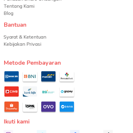
Tentang Kami
Blog
Bantuan
Syarat & Ketentuan
Kebijakan Privasi
Metode Pembayaran
Ikuti kami