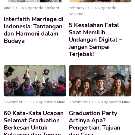
June 10, 2025 by Frodo Baskara
February 04, 2025 by Frodo
Baskara
Interfaith Marriage di
5 Kesalahan Fatal
Indonesia: Tantangan
Saat Memilih
dan Harmoni dalam
Undangan Digital –
Budaya
Jangan Sampai
Terjebak!
November 22, 2024 by Master Mind
November 19, 2024 by Master Mind
60 Kata-Kata Ucapan
Graduation Party
Selamat Graduation
Artinya Apa?
Berkesan Untuk
Pengertian, Tujuan
Keluarga dan Teman
dan Cara