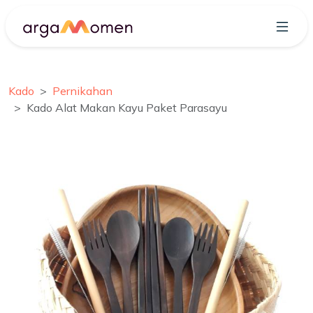
Kado
Pernikahan
Kado Alat Makan Kayu Paket Parasayu