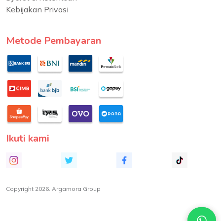
Kebijakan Privasi
Metode Pembayaran
Ikuti kami
Copyright 2026. Argamora Group