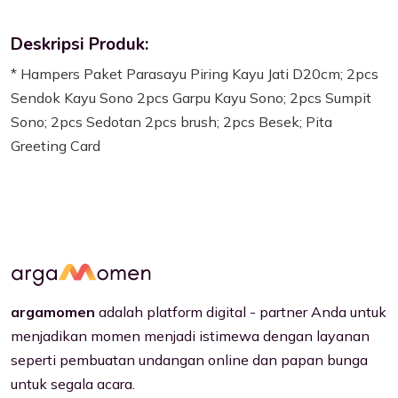
Deskripsi Produk:
* Hampers Paket Parasayu Piring Kayu Jati D20cm; 2pcs
Sendok Kayu Sono 2pcs Garpu Kayu Sono; 2pcs Sumpit
Sono; 2pcs Sedotan 2pcs brush; 2pcs Besek; Pita
Greeting Card
argamomen
adalah platform digital - partner Anda untuk
menjadikan momen menjadi istimewa dengan layanan
seperti pembuatan undangan online dan papan bunga
untuk segala acara.