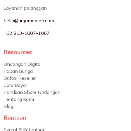
Layanan pelanggan
hello@argamomen.com
+62 813-1607-1067
Resources
Undangan Digital
Papan Bunga
Daftar Reseller
Cara Bayar
Panduan Share Undangan
Tentang Kami
Blog
Bantuan
Syarat & Ketentuan