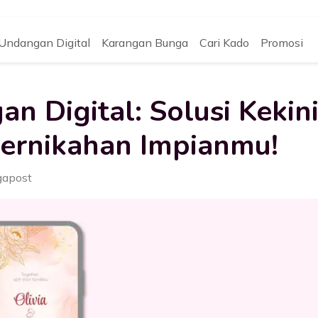
Undangan Digital
Karangan Bunga
Cari Kado
Promosi
n Digital: Solusi Kekin
Pernikahan Impianmu!
gapost