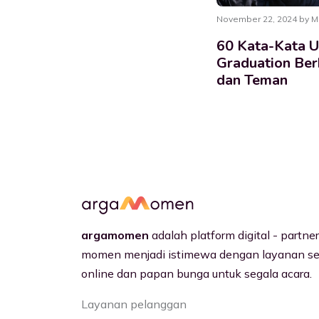
November 22, 2024 by M
60 Kata-Kata 
Graduation Ber
dan Teman
argamomen
adalah platform digital - partn
momen menjadi istimewa dengan layanan s
online dan papan bunga untuk segala acara.
Layanan pelanggan