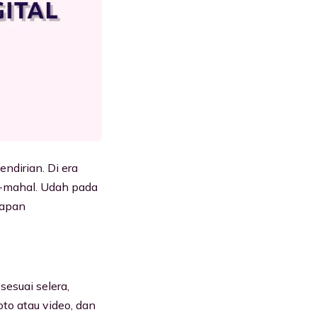
ndirian. Di era
l-mahal. Udah pada
iapan
esuai selera,
oto atau video, dan