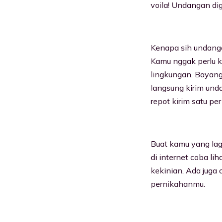
voila! Undangan di
Kenapa sih undangan
Kamu nggak perlu k
lingkungan. Bayangi
langsung kirim und
repot kirim satu per
Buat kamu yang lag
di internet coba lih
kekinian. Ada juga
pernikahanmu.