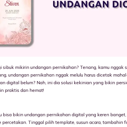
agi sibuk mikirin undangan pernikahan? Tenang, kamu nggak se
rang, undangan pernikahan nggak melulu harus dicetak maha
 digital belum? Nah, ini dia solusi kekinian yang bikin pers
n praktis dan hemat!
 bisa bikin undangan pernikahan digital yang keren banget, s
e percetakan. Tinggal pilih template, susun acara, tambahin f