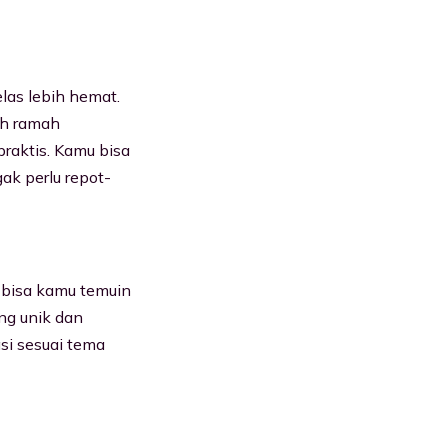
las lebih hemat.
ih ramah
praktis. Kamu bisa
ak perlu repot-
g bisa kamu temuin
ang unik dan
si sesuai tema