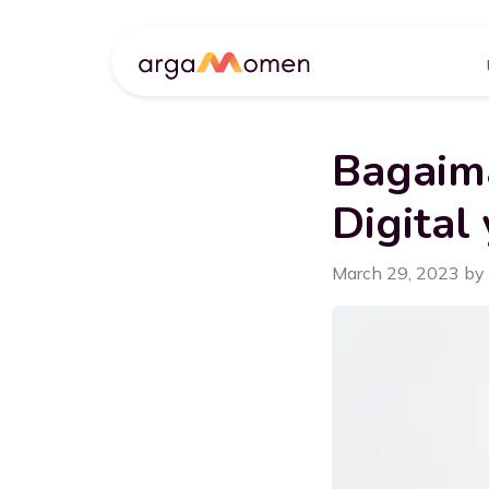
Bagaim
Digital
March 29, 2023 by