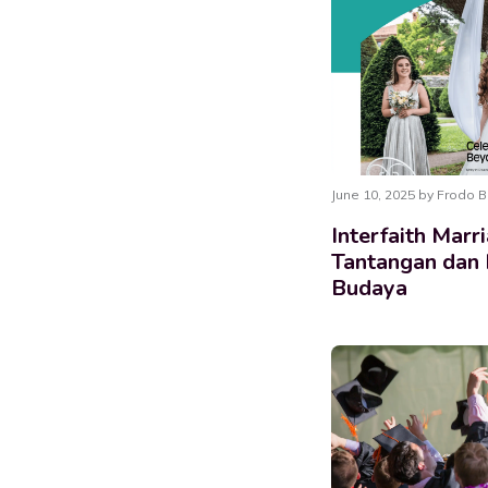
June 10, 2025 by Frodo 
Interfaith Marri
Tantangan dan
Budaya