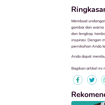
Ringkasa
Membuat undangan d
gambar dan warna y
dan lengkap, tamba
inspirasi. Dengan 
pernikahan Anda le
Anda dapat membua
Bagikan artikel ini m
Rekomend